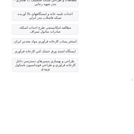
مطالعات و طراحي سايت لجستيک 12 هکتاري -
بندر شهيد رجايي
احداث تلمبه خانه و ايستگاههاي بالا آورنده
شبکه فاضلاب بندر انزلي
مطالعه امکان‏سنجی طرح احداث اسکله
صادرات متانول سیراف
استخر پساب کارخانه فرآوري مواد معدني ايران
ايستگاه استند ورق خشک کني کارخانه فرآوري
طراحي و بهسازي مسيرهاي دسترسي داخل
کارخانه فراوري و طراحي فونداسيون باسکول
ورودي
K