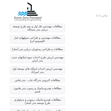
تماس با ما
Karan Saze Pasargad
Consulting Engineering
مطالعات مهندسی فاز اول و دوم طرح توسعه
دریایی بندر چمخاله
مطالعات مهندسی و طراحی سوله‏های انبار
لکوموتیو کرج
مطالعات و طراحي رستوران دريايي بندر آستارا
مهندسي ارزش طرح احداث موج شکنهاي جديد
بندر انزلي
مهندسي ارزش احداث اسکله هاي توسعه اول
بندر اميرآباد
مطالعات لايروبي بندرگاه تياب - بندرعباس
مطالعات هيدروديناميک و رسوب بندر هامون
قشم
مطالعات هيدروديناميک، رسوب و مرفولژي
طرح توسعه بندر آستارا