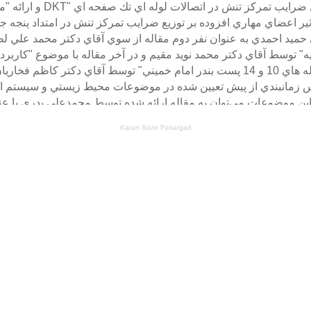
B همايش، مقالات با موضوع "تحليل 
ميد احمدي به عنوان نفر دوم مقاله از سوي آقاي دكتر محمد علي لط
ه" توسط آقاي دكتر محمد نويد مقيم و در آخر مقاله با موضوع "كاربر
اين موضوعات مي‌توان به مقاله ارائه شده توسط محمدعلي بدري با عنوا
لودگي‌هاي زيست محيطي و تهيه نقشه ريسك" و نيز مقاله ارائه شده
Karan Saze Pasargad
 جغرافيايي تحت وب مديريت يكپارچه مناطق ساحلي ايران" اشاره ك
يكري تحت عنوان "مدل مفهومي (تلفيق) مديريت يكپارچه مناطقب ساحلي
ل، GIS طبق برنامه‌ قبلي ارائه شد.