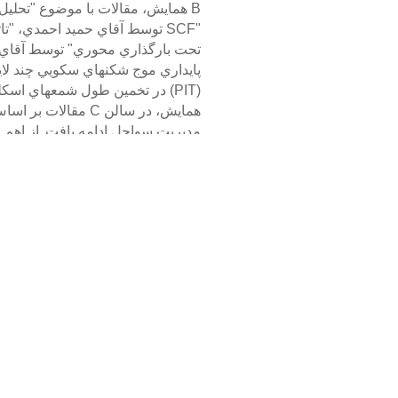
تحت بارگذاري محوري" توسط آقاي ح
پايداري موج شكنهاي سكويي چند لاي
(PIT) در تخمين طول شمعهاي اسكله هاي 10 و 14 پست بندر امام خميني" توسط آقاي دكتر كاظم فخاريان ارائه گرديد.
مديريت سواحل ادامه يافت.
از اهم 
يك مدل هيدروديناميكي در بررسي آ
تحت عنوان "طراحي سامانه اطلاعات
ارائه مقاله توسط آقاي مهندس پورپ
موضوعات مرتبط با مسائل زيست محيطي، مديريت سواح
نظرات برای این مطلب غیر غعال هستند.