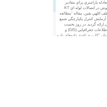
ضرايب تمركز تنش در اتصالات لوله اي تك صفحه اي "DKT و ارائه "معادله پارامتري براي مقادير
"SCF توسط آقاي حميد احمدي، "تاثير اعضاي مهاري افزوده بر توزيع ضرايب تمركز تنش در امتداد پنجه جوش در اتصالات لوله اي KT
ف اللهي يقين، مقاله "مطالعه
د آزمايش كنترل يكپارچگي شمع
در روز نخست
همايش، در سالن C مقالات بر اساس زمانبندي از پيش تعيين شده در موضوعات محيط زيستي و سيستم اطلاعات جغرافيايي (GIS) و
ن "كاربري تلفيق داده‌هاي باد و
 توسط آقاي مهندس جلال كريمي
رد.
روز دوم اين همايش نيز با
 ايران" آغاز و مقالاتي در