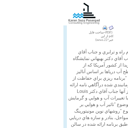
Karan Saze Pasargad
Consulting Engineering
{PDF=ساخت فایل
pdf از این
خبر^news.22}
 راه و ترابري و جناب آقاي
ب آقاي دكتر بهبهاني نمايشگاه
De استاد بازنشسته دانشگاه فلوريدا از كشور آمريكا كه از
آب درياها بر اساس آناليز
اني خود را با موضوع "برنامه ريزي براي حفاظت از
انبندي شده درآگاهي نامه ارائه
در صبح روز دوم همايش چهار مقاله در ارتباط با موضوعات سازه هاي فراساحل ارائه گرديد و بعد از آنها جناب آقاي دكتر Louis
ط انجمن بين المللي پيانك (PIANC) در خصوص مقابله با تغييرات آب و هوايي و گرمايش
 سخنراني خود را موضوع "تاثير آب و هوايي بر
ز توسط آقاي دكتر Risk از كشور كانادا با موضوع "روشهاي نوين مونيتورينگ
واحل، بنادر و سازه هاي دريايي
طبق برنامه ارائه شده در سالن