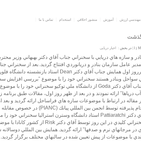
مهندسي ارزش
آموزش
منشور اخلاقي
استخدام
تماس با ما
اخبار دریایی
در و سازه هاي دريايي با سخنراني جناب آقاي دكتر بهبهاني وزير محترم
ر عامل سازمان بنادر و دريانوردي افتتاح گرديد.
بعد از سخنراني جنا
نهمين همايش را نيز افتتاح نمودند. درروز اول همايش جناب آقاي دكتر an
واحل وبنادر هستند سخنراني خود را با موضوع "بررسي افزايش سطح 
داده هاي جزر و مد" ارائه و سپس جناب آقاي دكتر Goda از دانشگاه ملي توكيو سخنر
درياها" ارائه نمودند و در بعد از ظهر روز اول، مقالات طبق برنامه زم
Van Schel در ارتباط با اقدامات انجام پذيرفته توس
زمين ارائه نمودند و سپس جناب آقاي دكتر Pattiaratchi استاد دانشگاه وسترن استراليا
فرايندهاي ساحلي" ارائه و آخرين سخنراني كليدي در اين رو
 مرجانهاي نرم و صدفها" ارائه گرديد.
همايش بين المللي دوسالانه س
ندي با موضوعات از پيش تعيين شده در سالنهاي مختلف برگزار گرديد.