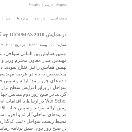
English
|
فارسي
|
Español
صفحه اصلی
درباره ما
پروژه ها
اخبار
در همایش ICOPMAS 2010 چه گذشت
شماره : 22 | نویسنده : KSP | در تاریخ : l j M Y - H:i:s | در بخش :
نهمين همايش بين المللي سواحل، بنا
مهندس صدر معاون محترم وزير و مدي
متخصصين به نام در عرصه مهندسي س
سواحل در برابر افزايش سطح تراز آب 
گرديد.
محيط زيست سواحل - ثبت كدگذاري در
در صبح روز دوم، طبق برنامه زمانب