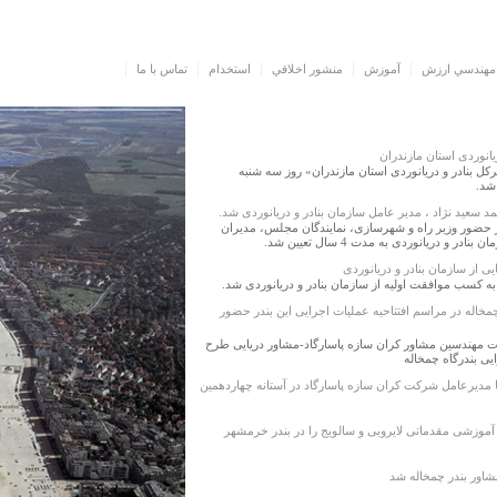
مهندسي ارزش
آموزش
منشور اخلاقي
استخدام
تماس با ما
انوردی استان مازندران
کل بنادر و دریانوردی استان مازندران» روز سه شنبه
 سعید نژاد ، مدیر عامل سازمان بنادر و دریانوردی شد.
 حضور وزیر راه و شهرسازی، نمایندگان مجلس، مدیران
 دریانوردی به مدت 4 سال تعیین شد.
 از سازمان بنادر و دریانوردی
به کسب موافقت اولیه از سازمان بنادر و دریانوردی شد.
خاله در مراسم افتتاحیه عملیات اجرایی این بندر حضور
مهندسین مشاور کران سازه پاسارگاد-مشاور دریایی طرح
یی بندرگاه چمخاله
با مدیرعامل شرکت کران سازه پاسارگاد در آستانه چهاردهمین
آموزشی مقدماتی لایروبی و سالویج را در بندر خرمشهر
اور بندر چمخاله شد