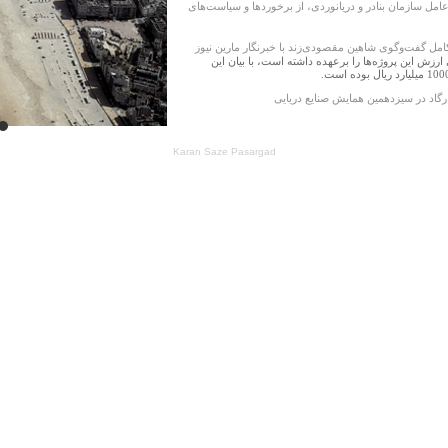
عامل سازمان بنادر و دریانوردی، از برخوردها و سیاست‌های
 گفت‌وگوی شاهین مقصودی‌زند با خبرنگار مارین نیوز
زش این پروژه‌ها را برعهده داشته است، با بیان این
اد در سيزدهمين همايش صنايع دريايی
Karan Saze Pasargad