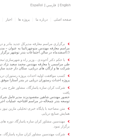
English
|
فارسي
|
Español
صفحه اصلی
درباره ما
پروژه ها
اخبار
برگزاری مراسم معارفه مدیرکل جدید بنادر و دری
مراسم معارفه مهندس منوچهرتاتینا به عنوان « مدیر
13اسفندماه در سالن اجتماعات بندر نوشهر برگزار شد.
با حکم دکتر آخوندی ، وزیر راه و شهرسازی؛محمد
طی مراسمی با معارفه مهندس محمد سعید نژاد در
شرکت ها و ارگان های دریایی، سکان دار جدید سازمان بنادر و
کسب موافقت اولیه احداث پروژه رستوران دریایی
پروژه احداث رستوران دریایی در بندر آستارا موفق 
شرکت کران سازه پاسارگاد، مشاور طرح بندر چم
یافت
حضور مهندس شاهین مقصودی‏زند مدیرعامل شرکت 
توسعه بندر چمخاله-در مراسم افتتاحیه عملیات اجرا
متن مصاحبه با پایگاه خبری-تحلیلی مارین نیوز 
همایش صنایع دریایی
مهندسین مشاور کران سازه پاسارگاد دوره های 
برگزار نمود.
شرکت مهندسین مشاور کران سازه پاسارگاد، مش