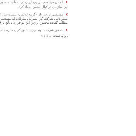
انجمن مهندسی دریایی ایران در نامه‌ای به مدیر
این سازمان در قبال انجمن انتقاد كرد.
مهندسی ارزش یك «گزینه لوكس» نیست-متن کامل
مدیرعامل شركت كران‌سازه پاسارگاد، كه مهندسی ار
مطلب گفت: مجموع ارزش این دو قرارداد بالغ بر 1000 میلیارد ریال بوده است.
حضور شرکت مهندسین مشاور کران سازه پاسارگ
برو به صفحه
1
2
3
4